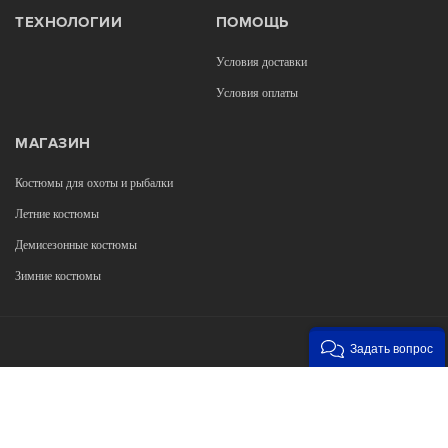
ТЕХНОЛОГИИ
ПОМОЩЬ
Условия доставки
Условия оплаты
МАГАЗИН
Костюмы для охоты и рыбалки
Летние костюмы
Демисезонные костюмы
Зимние костюмы
Задать вопрос
Возникли вопросы?
00
00
Звоните с 9
до 22
, без выходных
+7 903 187 53 33