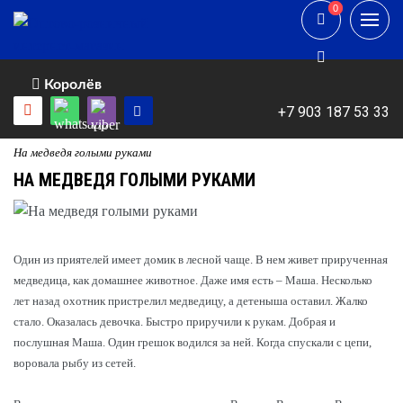
0
0
Королёв
+7 903 187 53 33
На медведя голыми руками
НА МЕДВЕДЯ ГОЛЫМИ РУКАМИ
Один из приятелей имеет домик в лесной чаще. В нем живет прирученная
медведица, как домашнее животное. Даже имя есть – Маша. Несколько
лет назад охотник пристрелил медведицу, а детеныша оставил. Жалко
стало. Оказалась девочка. Быстро приручили к рукам. Добрая и
послушная Маша. Один грешок водился за ней. Когда спускали с цепи,
воровала рыбу из сетей.
⠀