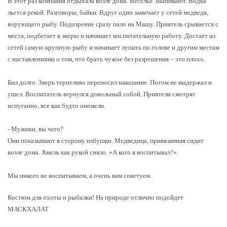
В этот раз компания отдыхала возле дома. Веселье. Выпивают. Водка
льется рекой. Разговоры, байки. Вдруг один замечает у сетей медведя,
ворующего рыбу. Подозрение сразу пало на Машу. Приятель срывается с
места, подбегает к зверю и начинает воспитательную работу. Достает из
сетей самую крупную рыбу и начинает лупить по голове и другим местам
с наставлениями о том, что брать чужое без разрешения – это плохо.
⠀
Бил долго. Зверь терпеливо переносил наказание. Потом не выдержал и
ушел. Воспитатель вернулся довольный собой. Приятели смотрят
испуганно, все как будто онемели.
⠀
- Мужики, вы чего?
Они показывают в сторону избушки. Медведица, привязанная сидит
возле дома. Хмель как рукой сняло. «А кого я воспитывал?».
⠀
Мы никого не воспитываем, а очень вам советуем.
Костюм для охоты и рыбалки! На природе отлично подойдет
МАСКХАЛАТ