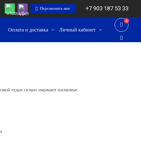
+7 903 187 53 33
Перезвонить мне
0
0
Оплата и доставка
Личный кабинет
такой отдых сильно омрачают насекомые.
а.