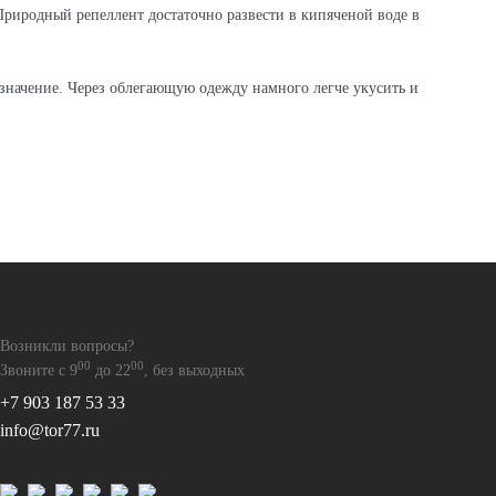
Природный репеллент достаточно развести в кипяченой воде в
 значение. Через облегающую одежду намного легче укусить и
Возникли вопросы?
00
00
Звоните с 9
до 22
, без выходных
+7 903 187 53 33
info@tor77.ru