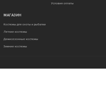
Условия оплаты
МАГАЗИН
Костюмы для охоты и рыбалки
Летние костюмы
Демисезонные костюмы
Зимние костюмы
Возникли вопросы?
00
00
Звоните с 9
до 22
, без выходных
+7 903 187 53 33
info@tor77.ru