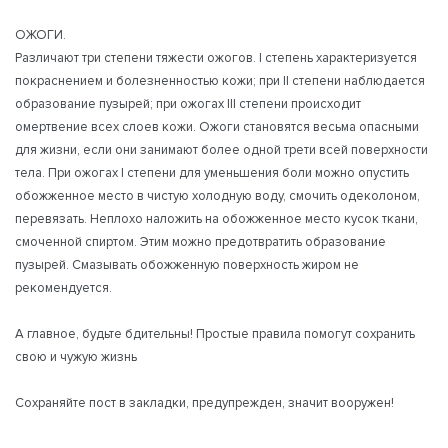
⠀
ОЖОГИ.
Различают три степени тяжести ожогов. I степень характеризуется
покраснением и болезненностью кожи; при II степени наблюдается
образование пузырей; при ожогах III степени происходит
омертвение всех слоев кожи. Ожоги становятся весьма опасными
для жизни, если они занимают более одной трети всей поверхности
тела. При ожогах I степени для уменьшения боли можно опустить
обожженное место в чистую холодную воду, смочить одеколоном,
перевязать. Неплохо наложить на обожженное место кусок ткани,
смоченной спиртом. Этим можно предотвратить образование
пузырей. Смазывать обожженную поверхность жиром не
рекомендуется.
⠀
А главное, будьте бдительны! Простые правила помогут сохранить
свою и чужую жизнь
⠀
Сохраняйте пост в закладки, предупрежден, значит вооружен!