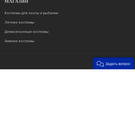
МАГАЗИН
Костюмы для охоты и рыбалки
Летние костюмы
Демисезонные костюмы
Зимние костюмы
Задать вопрос
Возникли вопросы?
00
00
Звоните с 9
до 22
, без выходных
+7 903 187 53 33
info@tor77.ru